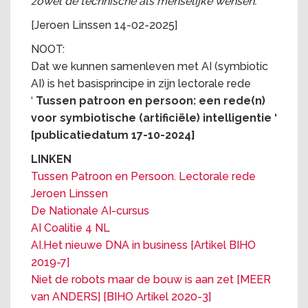
zowel de technische als menselijke wensen.
[Jeroen Linssen 14-02-2025]
NOOT:
Dat we kunnen samenleven met AI (symbiotic
AI) is het basisprincipe in zijn lectorale rede
‘
Tussen patroon en persoon:
een rede(n)
voor symbiotische (artificiële) intelligentie ‘
[publicatiedatum 17-10-2024]
LINKEN
Tussen Patroon en Persoon. Lectorale rede
Jeroen Linssen
De Nationale AI-cursus
AI Coalitie 4 NL
AI.Het nieuwe DNA in business [Artikel BIHO
2019-7]
Niet de robots maar de bouw is aan zet [MEER
van ANDERS] [BIHO Artikel 2020-3]