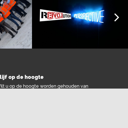
lijf op de hoogte
ilt u op de hoogte worden gehouden van
nze activiteiten? Stuur dan een mailtje naar
nfo@debouwklup.nl
.