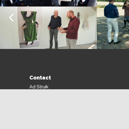
Contact
Ad Struik
T
06 107 834 73
E
ad@debouwklup.nl