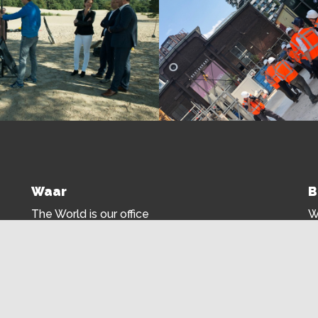
Waar
B
The World is our office
W
o
i