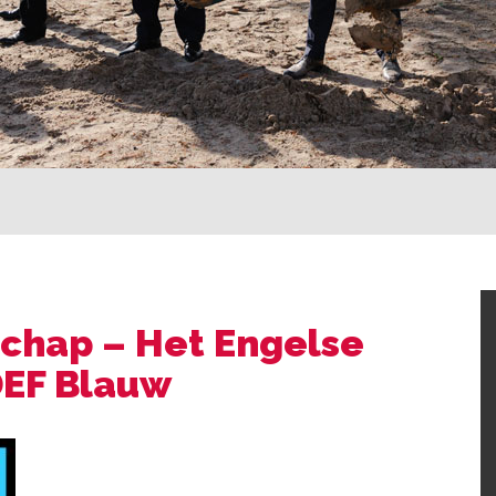
chap – Het Engelse
DEF Blauw