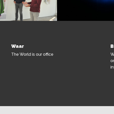
Waar
B
The World is our office
W
o
i