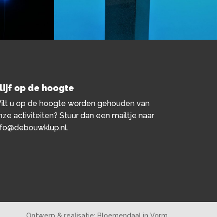
lijf op de hoogte
ilt u op de hoogte worden gehouden van
nze activiteiten? Stuur dan een mailtje naar
nfo@debouwklup.nl
.
Ontwerp & realisatie:
Bloemendaal in Vorm