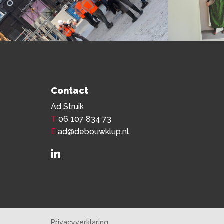
Contact
Ad Struik
T
06 107 834 73
E
ad@debouwklup.nl
Privacyverklaring