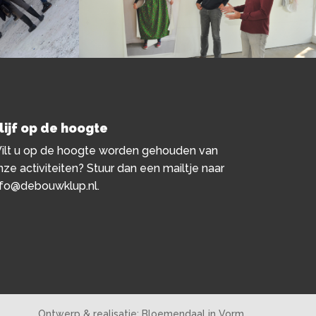
lijf op de hoogte
ilt u op de hoogte worden gehouden van
nze activiteiten? Stuur dan een mailtje naar
nfo@debouwklup.nl
.
Ontwerp & realisatie:
Bloemendaal in Vorm