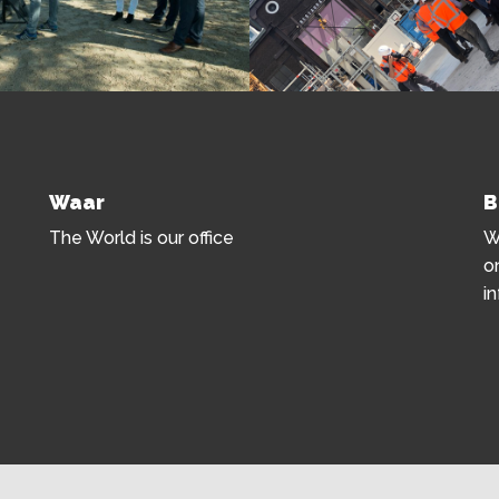
Waar
B
The World is our office
W
o
i