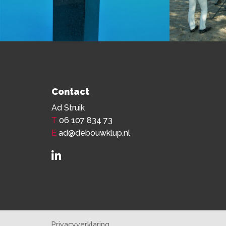
Contact
Ad Struik
T
06 107 834 73
E
ad@debouwklup.nl
Privacyverklaring