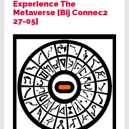
Experience The
Metaverse [Bij Connec2
27-05]