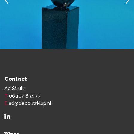
Contact
Ad Struik
T
06 107 834 73
E
ad@debouwklup.nl