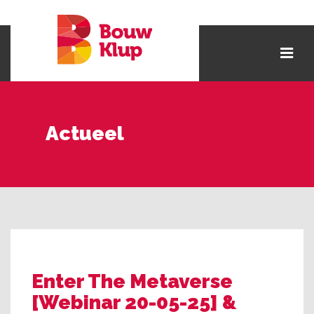
Actueel
Enter The Metaverse
[Webinar 20-05-25] &